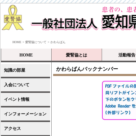
HOME
愛腎協について
かわらばん
HOME
愛腎協とは
活動報告
会長の挨拶
愛腎協の沿革
主な活動内容
組織図
愛腎協社旗・会員証
愛腎協定款
愛腎協加盟透析施設
2026年活動報告
2025年活動報告
2024年活動報告
2023年活動報告
2022年活動報告
2021年活動報告
2020年活動報告
2019年活動報告
2018年活動報告
2017年活動報告
2016年活動報告
2015年活動報告
2014年活動報告
2013年活動報告
2012年活動報告
かわらばんバックナンバー
知識の部屋
Kt/V（標準化透析量）
GFR値の計算
食品成分表
入会について
イベント情報
インフォーメーション
アクセス