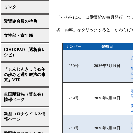
リンク
「かわらばん」は愛腎協が毎月発行して
愛腎協会員の特典
各「内容」をクリックすると「かわらばん
女性部・青年部
ナンバー
発効日
COOKPAD（透析食レ
シピ）
250号
2026年7月10日
「ぜんじんきょう45年
の歩みと透析療法の未
来」VTR
全国県腎協（腎友会）
249号
2026年6月10日
情報ページ
新型コロナウイルス情
報ページ
248号
2026年5月10日